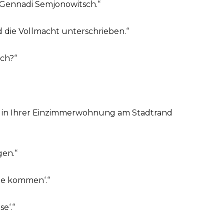
 Gennadi Semjonowitsch.“
 die Vollmacht unterschrieben.“
ich?“
ch in Ihrer Einzimmerwohnung am Stadtrand
gen.“
ine kommen‘.“
e‘.“