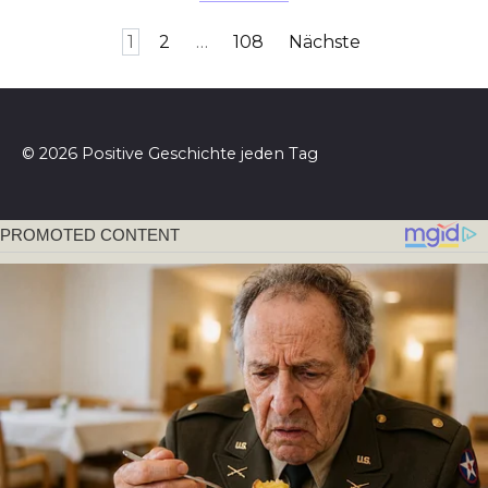
Seitennummerierung
1
2
…
108
Nächste
der
Beiträge
© 2026 Positive Geschichte jeden Tag