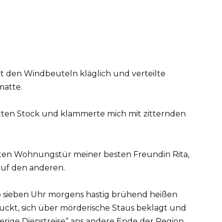
t den Windbeuteln kläglich und verteilte
atte.
tten Stock und klammerte mich mit zitternden
neten Wohnungstür meiner besten Freundin Rita,
auf den anderen.
b sieben Uhr morgens hastig brühend heißen
uckt, sich über mörderische Staus beklagt und
ierige Dienstreise“ ans andere Ende der Region