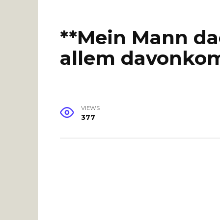
**Mein Mann dac
allem davonko
VIEWS
377